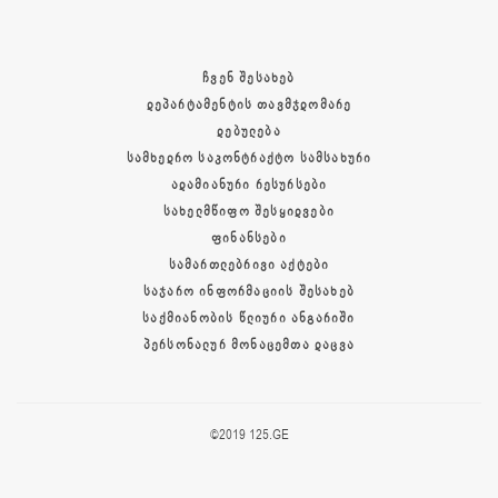
ᲩᲕᲔᲜ ᲨᲔᲡᲐᲮᲔᲑ
ᲓᲔᲞᲐᲠᲢᲐᲛᲔᲜᲢᲘᲡ ᲗᲐᲕᲛᲯᲓᲝᲛᲐᲠᲔ
ᲓᲔᲑᲣᲚᲔᲑᲐ
ᲡᲐᲛᲮᲔᲓᲠᲝ ᲡᲐᲙᲝᲜᲢᲠᲐᲥᲢᲝ ᲡᲐᲛᲡᲐᲮᲣᲠᲘ
ᲐᲓᲐᲛᲘᲐᲜᲣᲠᲘ ᲠᲔᲡᲣᲠᲡᲔᲑᲘ
ᲡᲐᲮᲔᲚᲛᲬᲘᲤᲝ ᲨᲔᲡᲧᲘᲓᲕᲔᲑᲘ
ᲤᲘᲜᲐᲜᲡᲔᲑᲘ
ᲡᲐᲛᲐᲠᲗᲚᲔᲑᲠᲘᲕᲘ ᲐᲥᲢᲔᲑᲘ
ᲡᲐᲯᲐᲠᲝ ᲘᲜᲤᲝᲠᲛᲐᲪᲘᲘᲡ ᲨᲔᲡᲐᲮᲔᲑ
ᲡᲐᲥᲛᲘᲐᲜᲝᲑᲘᲡ ᲬᲚᲘᲣᲠᲘ ᲐᲜᲒᲐᲠᲘᲨᲘ
ᲞᲔᲠᲡᲝᲜᲐᲚᲣᲠ ᲛᲝᲜᲐᲪᲔᲛᲗᲐ ᲓᲐᲪᲕᲐ
©2019 125.GE