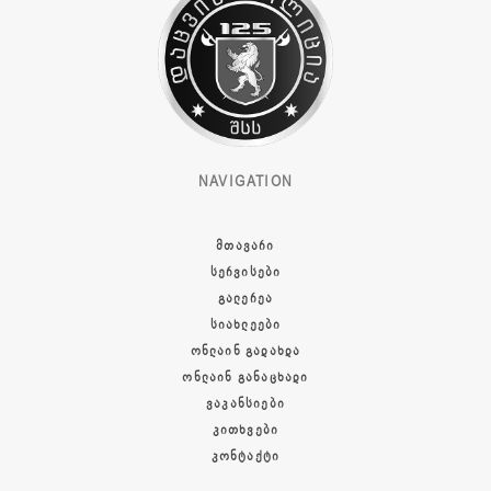
NAVIGATION
ᲛᲗᲐᲕᲐᲠᲘ
ᲡᲔᲠᲕᲘᲡᲔᲑᲘ
ᲒᲐᲚᲔᲠᲔᲐ
ᲡᲘᲐᲮᲚᲔᲔᲑᲘ
ᲝᲜᲚᲐᲘᲜ ᲒᲐᲓᲐᲮᲓᲐ
ᲝᲜᲚᲐᲘᲜ ᲒᲐᲜᲐᲪᲮᲐᲓᲘ
ᲕᲐᲙᲐᲜᲡᲘᲔᲑᲘ
ᲙᲘᲗᲮᲕᲔᲑᲘ
ᲙᲝᲜᲢᲐᲥᲢᲘ