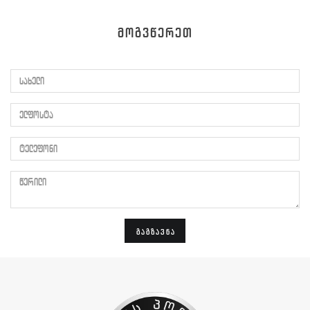
ᲛᲝᲒᲕᲬᲔᲠᲔᲗ
სახელი
ელფოსტა
ტელეფონი
წერილი
ᲒᲐᲒᲖᲐᲕᲜᲐ