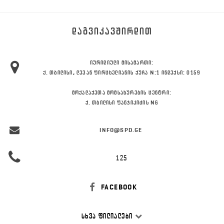
ᲓᲐᲒᲕᲘᲙᲐᲕᲨᲘᲠᲓᲘᲗ
ᲘᲣᲠᲘᲓᲘᲣᲚᲘ ᲛᲘᲡᲐᲛᲐᲠᲗᲘ:
Ქ. ᲗᲑᲘᲚᲘᲡᲘ, ᲚᲔᲕᲐᲜ ᲤᲘᲠᲪᲮᲔᲚᲘᲐᲜᲘᲡ ᲥᲣᲩᲐ N:1 ᲘᲜᲓᲔᲥᲡᲘ: 0159
ᲛᲝᲥᲐᲚᲐᲥᲔᲗᲐ ᲛᲝᲛᲡᲐᲮᲣᲠᲔᲑᲘᲡ ᲪᲔᲜᲢᲠᲘ:
Ქ. ᲗᲑᲘᲚᲘᲡᲘ ᲤᲐᲜᲯᲘᲙᲘᲫᲘᲡ N6
INFO@SPD.GE
125
FACEBOOK
ᲡᲮᲕᲐ ᲤᲘᲚᲘᲐᲚᲔᲑᲘ