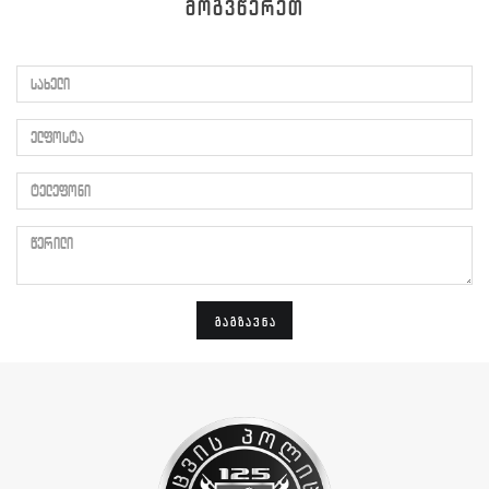
ᲛᲝᲒᲕᲬᲔᲠᲔᲗ
სახელი
ელფოსტა
ტელეფონი
წერილი
ᲒᲐᲒᲖᲐᲕᲜᲐ