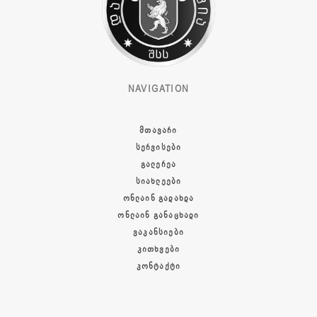
NAVIGATION
ᲛᲗᲐᲕᲐᲠᲘ
ᲡᲔᲠᲕᲘᲡᲔᲑᲘ
ᲒᲐᲚᲔᲠᲔᲐ
ᲡᲘᲐᲮᲚᲔᲔᲑᲘ
ᲝᲜᲚᲐᲘᲜ ᲒᲐᲓᲐᲮᲓᲐ
ᲝᲜᲚᲐᲘᲜ ᲒᲐᲜᲐᲪᲮᲐᲓᲘ
ᲕᲐᲙᲐᲜᲡᲘᲔᲑᲘ
ᲙᲘᲗᲮᲕᲔᲑᲘ
ᲙᲝᲜᲢᲐᲥᲢᲘ