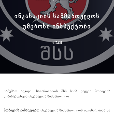
ᲘᲜᲙᲐᲡᲐᲪᲘᲘᲡ ᲡᲐᲛᲛᲐᲠᲗᲕᲔᲚᲝᲡ
ᲣᲛᲪᲠᲝᲡᲘ ᲘᲜᲡᲞᲔᲥᲢᲝᲠᲘ
უკან
სამუშაო ადგილი: საქართველოს შსს სსიპ დაცვის პოლიციის
დეპარტამენტის ინკასაციის სამმართველო
პოზიციის დასახელება:
ინკასაციის სამმართველოს ინკასირებისა და