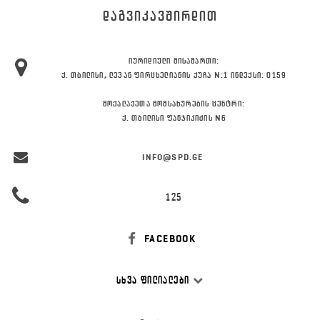
ᲓᲐᲒᲕᲘᲙᲐᲕᲨᲘᲠᲓᲘᲗ
ᲘᲣᲠᲘᲓᲘᲣᲚᲘ ᲛᲘᲡᲐᲛᲐᲠᲗᲘ:
Ქ. ᲗᲑᲘᲚᲘᲡᲘ, ᲚᲔᲕᲐᲜ ᲤᲘᲠᲪᲮᲔᲚᲘᲐᲜᲘᲡ ᲥᲣᲩᲐ N:1 ᲘᲜᲓᲔᲥᲡᲘ: 0159
ᲛᲝᲥᲐᲚᲐᲥᲔᲗᲐ ᲛᲝᲛᲡᲐᲮᲣᲠᲔᲑᲘᲡ ᲪᲔᲜᲢᲠᲘ:
Ქ. ᲗᲑᲘᲚᲘᲡᲘ ᲤᲐᲜᲯᲘᲙᲘᲫᲘᲡ N6
INFO@SPD.GE
125
FACEBOOK
ᲡᲮᲕᲐ ᲤᲘᲚᲘᲐᲚᲔᲑᲘ