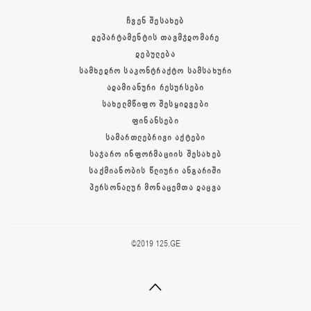
ᲩᲕᲔᲜ ᲨᲔᲡᲐᲮᲔᲑ
ᲓᲔᲞᲐᲠᲢᲐᲛᲔᲜᲢᲘᲡ ᲗᲐᲕᲛᲯᲓᲝᲛᲐᲠᲔ
ᲓᲔᲑᲣᲚᲔᲑᲐ
ᲡᲐᲛᲮᲔᲓᲠᲝ ᲡᲐᲙᲝᲜᲢᲠᲐᲥᲢᲝ ᲡᲐᲛᲡᲐᲮᲣᲠᲘ
ᲐᲓᲐᲛᲘᲐᲜᲣᲠᲘ ᲠᲔᲡᲣᲠᲡᲔᲑᲘ
ᲡᲐᲮᲔᲚᲛᲬᲘᲤᲝ ᲨᲔᲡᲧᲘᲓᲕᲔᲑᲘ
ᲤᲘᲜᲐᲜᲡᲔᲑᲘ
ᲡᲐᲛᲐᲠᲗᲚᲔᲑᲠᲘᲕᲘ ᲐᲥᲢᲔᲑᲘ
ᲡᲐᲯᲐᲠᲝ ᲘᲜᲤᲝᲠᲛᲐᲪᲘᲘᲡ ᲨᲔᲡᲐᲮᲔᲑ
ᲡᲐᲥᲛᲘᲐᲜᲝᲑᲘᲡ ᲬᲚᲘᲣᲠᲘ ᲐᲜᲒᲐᲠᲘᲨᲘ
ᲞᲔᲠᲡᲝᲜᲐᲚᲣᲠ ᲛᲝᲜᲐᲪᲔᲛᲗᲐ ᲓᲐᲪᲕᲐ
©2019 125.GE