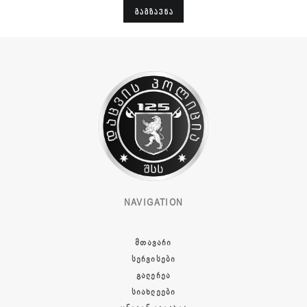
ᲒᲐᲒᲖᲐᲕᲜᲐ
NAVIGATION
ᲛᲗᲐᲕᲐᲠᲘ
ᲡᲔᲠᲕᲘᲡᲔᲑᲘ
ᲒᲐᲚᲔᲠᲔᲐ
ᲡᲘᲐᲮᲚᲔᲔᲑᲘ