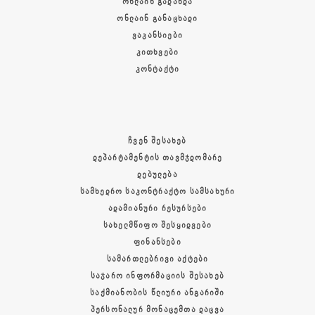
ᲝᲜᲚᲐᲘᲜ ᲒᲐᲓᲐᲮᲓᲐ
ᲝᲜᲚᲐᲘᲜ ᲒᲐᲜᲐᲪᲮᲐᲓᲘ
ᲕᲐᲙᲐᲜᲡᲘᲔᲑᲘ
ᲙᲘᲗᲮᲕᲔᲑᲘ
ᲙᲝᲜᲢᲐᲥᲢᲘ
ᲩᲕᲔᲜ ᲨᲔᲡᲐᲮᲔᲑ
ᲓᲔᲞᲐᲠᲢᲐᲛᲔᲜᲢᲘᲡ ᲗᲐᲕᲛᲯᲓᲝᲛᲐᲠᲔ
ᲓᲔᲑᲣᲚᲔᲑᲐ
ᲡᲐᲛᲮᲔᲓᲠᲝ ᲡᲐᲙᲝᲜᲢᲠᲐᲥᲢᲝ ᲡᲐᲛᲡᲐᲮᲣᲠᲘ
ᲐᲓᲐᲛᲘᲐᲜᲣᲠᲘ ᲠᲔᲡᲣᲠᲡᲔᲑᲘ
ᲡᲐᲮᲔᲚᲛᲬᲘᲤᲝ ᲨᲔᲡᲧᲘᲓᲕᲔᲑᲘ
ᲤᲘᲜᲐᲜᲡᲔᲑᲘ
ᲡᲐᲛᲐᲠᲗᲚᲔᲑᲠᲘᲕᲘ ᲐᲥᲢᲔᲑᲘ
ᲡᲐᲯᲐᲠᲝ ᲘᲜᲤᲝᲠᲛᲐᲪᲘᲘᲡ ᲨᲔᲡᲐᲮᲔᲑ
ᲡᲐᲥᲛᲘᲐᲜᲝᲑᲘᲡ ᲬᲚᲘᲣᲠᲘ ᲐᲜᲒᲐᲠᲘᲨᲘ
ᲞᲔᲠᲡᲝᲜᲐᲚᲣᲠ ᲛᲝᲜᲐᲪᲔᲛᲗᲐ ᲓᲐᲪᲕᲐ