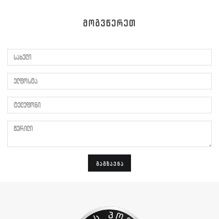
ᲛᲝᲒᲕᲬᲔᲠᲔᲗ
სახელი
ელფოსტა
ტელეფონი
წერილი
ᲒᲐᲒᲖᲐᲕᲜᲐ