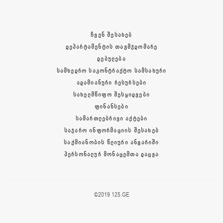
ᲩᲕᲔᲜ ᲨᲔᲡᲐᲮᲔᲑ
ᲓᲔᲞᲐᲠᲢᲐᲛᲔᲜᲢᲘᲡ ᲗᲐᲕᲛᲯᲓᲝᲛᲐᲠᲔ
ᲓᲔᲑᲣᲚᲔᲑᲐ
ᲡᲐᲛᲮᲔᲓᲠᲝ ᲡᲐᲙᲝᲜᲢᲠᲐᲥᲢᲝ ᲡᲐᲛᲡᲐᲮᲣᲠᲘ
ᲐᲓᲐᲛᲘᲐᲜᲣᲠᲘ ᲠᲔᲡᲣᲠᲡᲔᲑᲘ
ᲡᲐᲮᲔᲚᲛᲬᲘᲤᲝ ᲨᲔᲡᲧᲘᲓᲕᲔᲑᲘ
ᲤᲘᲜᲐᲜᲡᲔᲑᲘ
ᲡᲐᲛᲐᲠᲗᲚᲔᲑᲠᲘᲕᲘ ᲐᲥᲢᲔᲑᲘ
ᲡᲐᲯᲐᲠᲝ ᲘᲜᲤᲝᲠᲛᲐᲪᲘᲘᲡ ᲨᲔᲡᲐᲮᲔᲑ
ᲡᲐᲥᲛᲘᲐᲜᲝᲑᲘᲡ ᲬᲚᲘᲣᲠᲘ ᲐᲜᲒᲐᲠᲘᲨᲘ
ᲞᲔᲠᲡᲝᲜᲐᲚᲣᲠ ᲛᲝᲜᲐᲪᲔᲛᲗᲐ ᲓᲐᲪᲕᲐ
©2019 125.GE