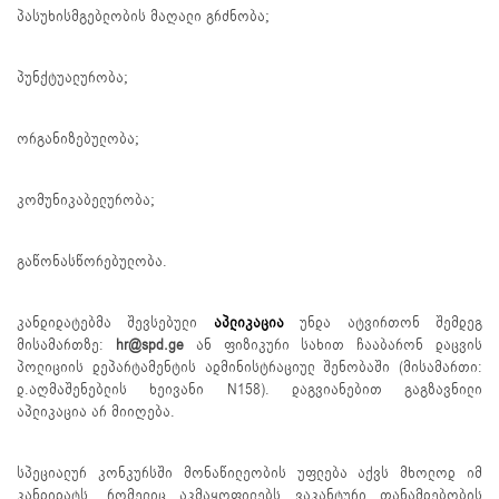
პასუხისმგებლობის მაღალი გრძნობა;
პუნქტუალურობა;
ორგანიზებულობა;
კომუნიკაბელურობა;
გაწონასწორებულობა.
კანდიდატებმა შევსებული
აპლიკაცია
უნდა ატვირთონ შემდეგ
მისამართზე:
hr@spd.ge
ან ფიზიკური სახით ჩააბარონ დაცვის
პოლიციის დეპარტამენტის ადმინისტრაციულ შენობაში (მისამართი:
დ.აღმაშენებლის ხეივანი N158). დაგვიანებით გაგზავნილი
აპლიკაცია არ მიიღება.
სპეციალურ კონკურსში მონაწილეობის უფლება აქვს მხოლოდ იმ
კანდიდატს, რომელიც აკმაყოფილებს ვაკანტური თანამდებობის