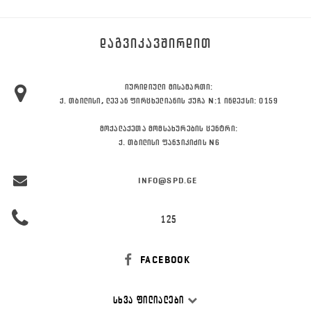
ᲓᲐᲒᲕᲘᲙᲐᲕᲨᲘᲠᲓᲘᲗ
ᲘᲣᲠᲘᲓᲘᲣᲚᲘ ᲛᲘᲡᲐᲛᲐᲠᲗᲘ:
Ქ. ᲗᲑᲘᲚᲘᲡᲘ, ᲚᲔᲕᲐᲜ ᲤᲘᲠᲪᲮᲔᲚᲘᲐᲜᲘᲡ ᲥᲣᲩᲐ N:1 ᲘᲜᲓᲔᲥᲡᲘ: 0159
ᲛᲝᲥᲐᲚᲐᲥᲔᲗᲐ ᲛᲝᲛᲡᲐᲮᲣᲠᲔᲑᲘᲡ ᲪᲔᲜᲢᲠᲘ:
Ქ. ᲗᲑᲘᲚᲘᲡᲘ ᲤᲐᲜᲯᲘᲙᲘᲫᲘᲡ N6
INFO@SPD.GE
125
FACEBOOK
ᲡᲮᲕᲐ ᲤᲘᲚᲘᲐᲚᲔᲑᲘ