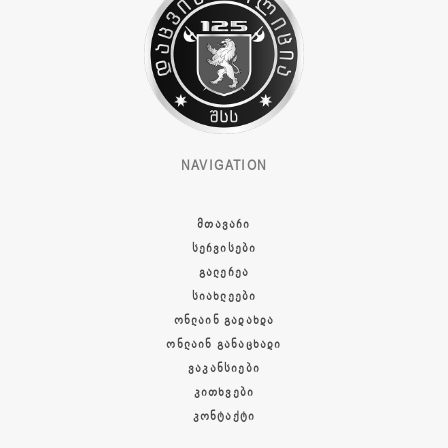
NAVIGATION
ᲛᲗᲐᲕᲐᲠᲘ
ᲡᲔᲠᲕᲘᲡᲔᲑᲘ
ᲒᲐᲚᲔᲠᲔᲐ
ᲡᲘᲐᲮᲚᲔᲔᲑᲘ
ᲝᲜᲚᲐᲘᲜ ᲒᲐᲓᲐᲮᲓᲐ
ᲝᲜᲚᲐᲘᲜ ᲒᲐᲜᲐᲪᲮᲐᲓᲘ
ᲕᲐᲙᲐᲜᲡᲘᲔᲑᲘ
ᲙᲘᲗᲮᲕᲔᲑᲘ
ᲙᲝᲜᲢᲐᲥᲢᲘ