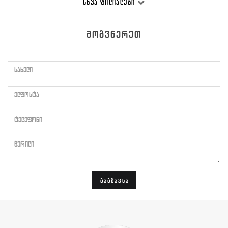
ᲡᲮᲕᲐ ᲤᲘᲚᲘᲐᲚᲔᲑᲘ
ᲛᲝᲒᲕᲬᲔᲠᲔᲗ
სახელი
ელფოსტა
ტელეფონი
წერილი
ᲒᲐᲒᲖᲐᲕᲜᲐ