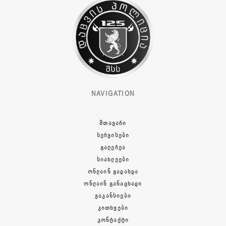
NAVIGATION
ᲛᲗᲐᲕᲐᲠᲘ
ᲡᲔᲠᲕᲘᲡᲔᲑᲘ
ᲒᲐᲚᲔᲠᲔᲐ
ᲡᲘᲐᲮᲚᲔᲔᲑᲘ
ᲝᲜᲚᲐᲘᲜ ᲒᲐᲓᲐᲮᲓᲐ
ᲝᲜᲚᲐᲘᲜ ᲒᲐᲜᲐᲪᲮᲐᲓᲘ
ᲕᲐᲙᲐᲜᲡᲘᲔᲑᲘ
ᲙᲘᲗᲮᲕᲔᲑᲘ
ᲙᲝᲜᲢᲐᲥᲢᲘ