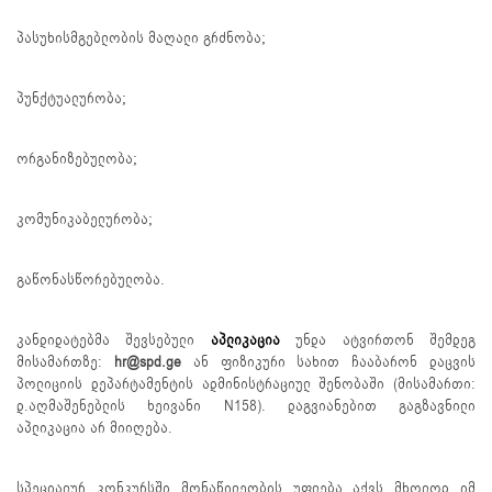
პასუხისმგებლობის მაღალი გრძნობა;
პუნქტუალურობა;
ორგანიზებულობა;
კომუნიკაბელურობა;
გაწონასწორებულობა.
კანდიდატებმა შევსებული
აპლიკაცია
უნდა ატვირთონ შემდეგ
მისამართზე:
hr@spd.ge
ან ფიზიკური სახით ჩააბარონ დაცვის
პოლიციის დეპარტამენტის ადმინისტრაციულ შენობაში (მისამართი:
დ.აღმაშენებლის ხეივანი N158). დაგვიანებით გაგზავნილი
აპლიკაცია არ მიიღება.
სპეციალურ კონკურსში მონაწილეობის უფლება აქვს მხოლოდ იმ