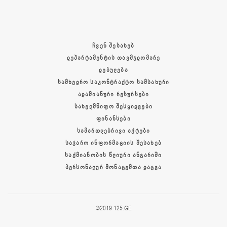
ᲩᲕᲔᲜ ᲨᲔᲡᲐᲮᲔᲑ
ᲓᲔᲞᲐᲠᲢᲐᲛᲔᲜᲢᲘᲡ ᲗᲐᲕᲛᲯᲓᲝᲛᲐᲠᲔ
ᲓᲔᲑᲣᲚᲔᲑᲐ
ᲡᲐᲛᲮᲔᲓᲠᲝ ᲡᲐᲙᲝᲜᲢᲠᲐᲥᲢᲝ ᲡᲐᲛᲡᲐᲮᲣᲠᲘ
ᲐᲓᲐᲛᲘᲐᲜᲣᲠᲘ ᲠᲔᲡᲣᲠᲡᲔᲑᲘ
ᲡᲐᲮᲔᲚᲛᲬᲘᲤᲝ ᲨᲔᲡᲧᲘᲓᲕᲔᲑᲘ
ᲤᲘᲜᲐᲜᲡᲔᲑᲘ
ᲡᲐᲛᲐᲠᲗᲚᲔᲑᲠᲘᲕᲘ ᲐᲥᲢᲔᲑᲘ
ᲡᲐᲯᲐᲠᲝ ᲘᲜᲤᲝᲠᲛᲐᲪᲘᲘᲡ ᲨᲔᲡᲐᲮᲔᲑ
ᲡᲐᲥᲛᲘᲐᲜᲝᲑᲘᲡ ᲬᲚᲘᲣᲠᲘ ᲐᲜᲒᲐᲠᲘᲨᲘ
ᲞᲔᲠᲡᲝᲜᲐᲚᲣᲠ ᲛᲝᲜᲐᲪᲔᲛᲗᲐ ᲓᲐᲪᲕᲐ
©2019 125.GE