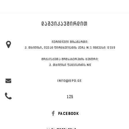
ᲓᲐᲒᲕᲘᲙᲐᲕᲨᲘᲠᲓᲘᲗ
ᲘᲣᲠᲘᲓᲘᲣᲚᲘ ᲛᲘᲡᲐᲛᲐᲠᲗᲘ:
Ქ. ᲗᲑᲘᲚᲘᲡᲘ, ᲚᲔᲕᲐᲜ ᲤᲘᲠᲪᲮᲔᲚᲘᲐᲜᲘᲡ ᲥᲣᲩᲐ N:1 ᲘᲜᲓᲔᲥᲡᲘ: 0159
ᲛᲝᲥᲐᲚᲐᲥᲔᲗᲐ ᲛᲝᲛᲡᲐᲮᲣᲠᲔᲑᲘᲡ ᲪᲔᲜᲢᲠᲘ:
Ქ. ᲗᲑᲘᲚᲘᲡᲘ ᲤᲐᲜᲯᲘᲙᲘᲫᲘᲡ N6
INFO@SPD.GE
125
FACEBOOK