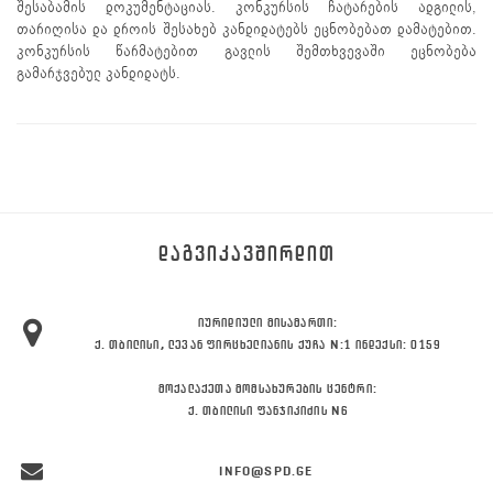
შესაბამის დოკუმენტაციას. კონკურსის ჩატარების ადგილის,
თარიღისა და დროის შესახებ კანდიდატებს ეცნობებათ დამატებით.
კონკურსის წარმატებით გავლის შემთხვევაში ეცნობება
გამარჯვებულ კანდიდატს.
ᲓᲐᲒᲕᲘᲙᲐᲕᲨᲘᲠᲓᲘᲗ
ᲘᲣᲠᲘᲓᲘᲣᲚᲘ ᲛᲘᲡᲐᲛᲐᲠᲗᲘ:
Ქ. ᲗᲑᲘᲚᲘᲡᲘ, ᲚᲔᲕᲐᲜ ᲤᲘᲠᲪᲮᲔᲚᲘᲐᲜᲘᲡ ᲥᲣᲩᲐ N:1 ᲘᲜᲓᲔᲥᲡᲘ: 0159
ᲛᲝᲥᲐᲚᲐᲥᲔᲗᲐ ᲛᲝᲛᲡᲐᲮᲣᲠᲔᲑᲘᲡ ᲪᲔᲜᲢᲠᲘ:
Ქ. ᲗᲑᲘᲚᲘᲡᲘ ᲤᲐᲜᲯᲘᲙᲘᲫᲘᲡ N6
INFO@SPD.GE