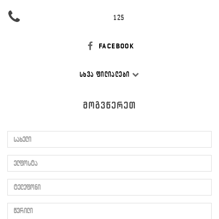
125
FACEBOOK
ᲡᲮᲕᲐ ᲤᲘᲚᲘᲐᲚᲔᲑᲘ
ᲛᲝᲒᲕᲬᲔᲠᲔᲗ
სახელი
ელფოსტა
ტელეფონი
წერილი