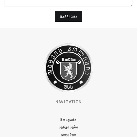
ᲒᲐᲒᲖᲐᲕᲜᲐ
NAVIGATION
ᲛᲗᲐᲕᲐᲠᲘ
ᲡᲔᲠᲕᲘᲡᲔᲑᲘ
ᲒᲐᲚᲔᲠᲔᲐ