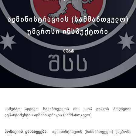
ᲐᲓᲛᲘᲜᲘᲡᲢᲠᲐᲪᲘᲘᲡ (ᲡᲐᲛᲛᲐᲠᲗᲕᲔᲚᲝ)
ᲣᲛᲪᲠᲝᲡᲘ ᲘᲜᲡᲞᲔᲥᲢᲝᲠᲘ
უკან
სამუშაო ადგილი: საქართველოს შსს სსიპ დაცვის პოლიციის
დეპარტამენტის ადმინისტრაცია (სამმართველო)
პოზიციის დასახელება:
ადმინისტრაციის (სამმართველო) უმცროსი