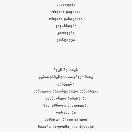
ᲡᲘᲐᲮᲚᲔᲔᲑᲘ
ᲝᲜᲚᲐᲘᲜ ᲒᲐᲓᲐᲮᲓᲐ
ᲝᲜᲚᲐᲘᲜ ᲒᲐᲜᲐᲪᲮᲐᲓᲘ
ᲕᲐᲙᲐᲜᲡᲘᲔᲑᲘ
ᲙᲘᲗᲮᲕᲔᲑᲘ
ᲙᲝᲜᲢᲐᲥᲢᲘ
ᲩᲕᲔᲜ ᲨᲔᲡᲐᲮᲔᲑ
ᲓᲔᲞᲐᲠᲢᲐᲛᲔᲜᲢᲘᲡ ᲗᲐᲕᲛᲯᲓᲝᲛᲐᲠᲔ
ᲓᲔᲑᲣᲚᲔᲑᲐ
ᲡᲐᲛᲮᲔᲓᲠᲝ ᲡᲐᲙᲝᲜᲢᲠᲐᲥᲢᲝ ᲡᲐᲛᲡᲐᲮᲣᲠᲘ
ᲐᲓᲐᲛᲘᲐᲜᲣᲠᲘ ᲠᲔᲡᲣᲠᲡᲔᲑᲘ
ᲡᲐᲮᲔᲚᲛᲬᲘᲤᲝ ᲨᲔᲡᲧᲘᲓᲕᲔᲑᲘ
ᲤᲘᲜᲐᲜᲡᲔᲑᲘ
ᲡᲐᲛᲐᲠᲗᲚᲔᲑᲠᲘᲕᲘ ᲐᲥᲢᲔᲑᲘ
ᲡᲐᲯᲐᲠᲝ ᲘᲜᲤᲝᲠᲛᲐᲪᲘᲘᲡ ᲨᲔᲡᲐᲮᲔᲑ