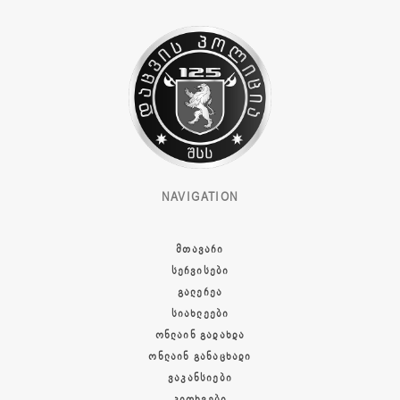
NAVIGATION
ᲛᲗᲐᲕᲐᲠᲘ
ᲡᲔᲠᲕᲘᲡᲔᲑᲘ
ᲒᲐᲚᲔᲠᲔᲐ
ᲡᲘᲐᲮᲚᲔᲔᲑᲘ
ᲝᲜᲚᲐᲘᲜ ᲒᲐᲓᲐᲮᲓᲐ
ᲝᲜᲚᲐᲘᲜ ᲒᲐᲜᲐᲪᲮᲐᲓᲘ
ᲕᲐᲙᲐᲜᲡᲘᲔᲑᲘ
ᲙᲘᲗᲮᲕᲔᲑᲘ