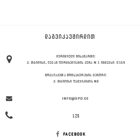
ᲓᲐᲒᲕᲘᲙᲐᲕᲨᲘᲠᲓᲘᲗ
ᲘᲣᲠᲘᲓᲘᲣᲚᲘ ᲛᲘᲡᲐᲛᲐᲠᲗᲘ:
Ქ. ᲗᲑᲘᲚᲘᲡᲘ, ᲚᲔᲕᲐᲜ ᲤᲘᲠᲪᲮᲔᲚᲘᲐᲜᲘᲡ ᲥᲣᲩᲐ N:1 ᲘᲜᲓᲔᲥᲡᲘ: 0159
ᲛᲝᲥᲐᲚᲐᲥᲔᲗᲐ ᲛᲝᲛᲡᲐᲮᲣᲠᲔᲑᲘᲡ ᲪᲔᲜᲢᲠᲘ:
Ქ. ᲗᲑᲘᲚᲘᲡᲘ ᲤᲐᲜᲯᲘᲙᲘᲫᲘᲡ N6
INFO@SPD.GE
125
FACEBOOK