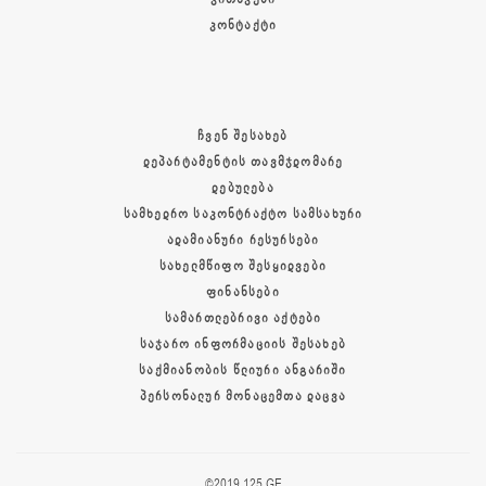
ᲙᲝᲜᲢᲐᲥᲢᲘ
ᲩᲕᲔᲜ ᲨᲔᲡᲐᲮᲔᲑ
ᲓᲔᲞᲐᲠᲢᲐᲛᲔᲜᲢᲘᲡ ᲗᲐᲕᲛᲯᲓᲝᲛᲐᲠᲔ
ᲓᲔᲑᲣᲚᲔᲑᲐ
ᲡᲐᲛᲮᲔᲓᲠᲝ ᲡᲐᲙᲝᲜᲢᲠᲐᲥᲢᲝ ᲡᲐᲛᲡᲐᲮᲣᲠᲘ
ᲐᲓᲐᲛᲘᲐᲜᲣᲠᲘ ᲠᲔᲡᲣᲠᲡᲔᲑᲘ
ᲡᲐᲮᲔᲚᲛᲬᲘᲤᲝ ᲨᲔᲡᲧᲘᲓᲕᲔᲑᲘ
ᲤᲘᲜᲐᲜᲡᲔᲑᲘ
ᲡᲐᲛᲐᲠᲗᲚᲔᲑᲠᲘᲕᲘ ᲐᲥᲢᲔᲑᲘ
ᲡᲐᲯᲐᲠᲝ ᲘᲜᲤᲝᲠᲛᲐᲪᲘᲘᲡ ᲨᲔᲡᲐᲮᲔᲑ
ᲡᲐᲥᲛᲘᲐᲜᲝᲑᲘᲡ ᲬᲚᲘᲣᲠᲘ ᲐᲜᲒᲐᲠᲘᲨᲘ
ᲞᲔᲠᲡᲝᲜᲐᲚᲣᲠ ᲛᲝᲜᲐᲪᲔᲛᲗᲐ ᲓᲐᲪᲕᲐ
©2019 125.GE