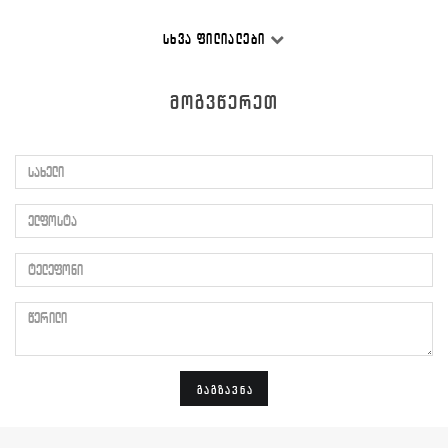
ᲡᲮᲕᲐ ᲤᲘᲚᲘᲐᲚᲔᲑᲘ
ᲛᲝᲒᲕᲬᲔᲠᲔᲗ
სახელი
ელფოსტა
ტელეფონი
წერილი
ᲒᲐᲒᲖᲐᲕᲜᲐ