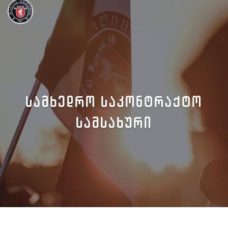
ᲡᲐᲛᲮᲔᲓᲠᲝ ᲡᲐᲙᲝᲜᲢᲠᲐᲥᲢᲝ
ᲡᲐᲛᲡᲐᲮᲣᲠᲘ