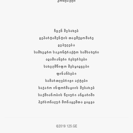
ᲙᲝᲜᲢᲐᲥᲢᲘ
ᲩᲕᲔᲜ ᲨᲔᲡᲐᲮᲔᲑ
ᲓᲔᲞᲐᲠᲢᲐᲛᲔᲜᲢᲘᲡ ᲗᲐᲕᲛᲯᲓᲝᲛᲐᲠᲔ
ᲓᲔᲑᲣᲚᲔᲑᲐ
ᲡᲐᲛᲮᲔᲓᲠᲝ ᲡᲐᲙᲝᲜᲢᲠᲐᲥᲢᲝ ᲡᲐᲛᲡᲐᲮᲣᲠᲘ
ᲐᲓᲐᲛᲘᲐᲜᲣᲠᲘ ᲠᲔᲡᲣᲠᲡᲔᲑᲘ
ᲡᲐᲮᲔᲚᲛᲬᲘᲤᲝ ᲨᲔᲡᲧᲘᲓᲕᲔᲑᲘ
ᲤᲘᲜᲐᲜᲡᲔᲑᲘ
ᲡᲐᲛᲐᲠᲗᲚᲔᲑᲠᲘᲕᲘ ᲐᲥᲢᲔᲑᲘ
ᲡᲐᲯᲐᲠᲝ ᲘᲜᲤᲝᲠᲛᲐᲪᲘᲘᲡ ᲨᲔᲡᲐᲮᲔᲑ
ᲡᲐᲥᲛᲘᲐᲜᲝᲑᲘᲡ ᲬᲚᲘᲣᲠᲘ ᲐᲜᲒᲐᲠᲘᲨᲘ
ᲞᲔᲠᲡᲝᲜᲐᲚᲣᲠ ᲛᲝᲜᲐᲪᲔᲛᲗᲐ ᲓᲐᲪᲕᲐ
©2019 125.GE