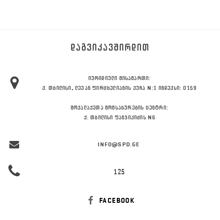
ᲓᲐᲒᲕᲘᲙᲐᲕᲨᲘᲠᲓᲘᲗ
ᲘᲣᲠᲘᲓᲘᲣᲚᲘ ᲛᲘᲡᲐᲛᲐᲠᲗᲘ:
Ქ. ᲗᲑᲘᲚᲘᲡᲘ, ᲚᲔᲕᲐᲜ ᲤᲘᲠᲪᲮᲔᲚᲘᲐᲜᲘᲡ ᲥᲣᲩᲐ N:1 ᲘᲜᲓᲔᲥᲡᲘ: 0159
ᲛᲝᲥᲐᲚᲐᲥᲔᲗᲐ ᲛᲝᲛᲡᲐᲮᲣᲠᲔᲑᲘᲡ ᲪᲔᲜᲢᲠᲘ:
Ქ. ᲗᲑᲘᲚᲘᲡᲘ ᲤᲐᲜᲯᲘᲙᲘᲫᲘᲡ N6
INFO@SPD.GE
125
FACEBOOK