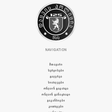
NAVIGATION
ᲛᲗᲐᲕᲐᲠᲘ
ᲡᲔᲠᲕᲘᲡᲔᲑᲘ
ᲒᲐᲚᲔᲠᲔᲐ
ᲡᲘᲐᲮᲚᲔᲔᲑᲘ
ᲝᲜᲚᲐᲘᲜ ᲒᲐᲓᲐᲮᲓᲐ
ᲝᲜᲚᲐᲘᲜ ᲒᲐᲜᲐᲪᲮᲐᲓᲘ
ᲕᲐᲙᲐᲜᲡᲘᲔᲑᲘ
ᲙᲘᲗᲮᲕᲔᲑᲘ