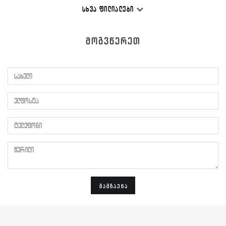
ᲡᲮᲕᲐ ᲤᲘᲚᲘᲐᲚᲔᲑᲘ
ᲛᲝᲒᲕᲬᲔᲠᲔᲗ
სახელი
ელფოსტა
ტელეფონი
წერილი
ᲒᲐᲒᲖᲐᲕᲜᲐ