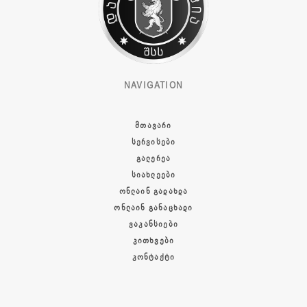
NAVIGATION
ᲛᲗᲐᲕᲐᲠᲘ
ᲡᲔᲠᲕᲘᲡᲔᲑᲘ
ᲒᲐᲚᲔᲠᲔᲐ
ᲡᲘᲐᲮᲚᲔᲔᲑᲘ
ᲝᲜᲚᲐᲘᲜ ᲒᲐᲓᲐᲮᲓᲐ
ᲝᲜᲚᲐᲘᲜ ᲒᲐᲜᲐᲪᲮᲐᲓᲘ
ᲕᲐᲙᲐᲜᲡᲘᲔᲑᲘ
ᲙᲘᲗᲮᲕᲔᲑᲘ
ᲙᲝᲜᲢᲐᲥᲢᲘ