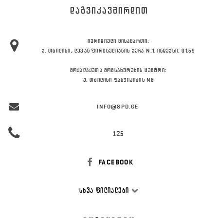
ᲓᲐᲒᲕᲘᲙᲐᲕᲨᲘᲠᲓᲘᲗ
ᲘᲣᲠᲘᲓᲘᲣᲚᲘ ᲛᲘᲡᲐᲛᲐᲠᲗᲘ:
Ქ. ᲗᲑᲘᲚᲘᲡᲘ, ᲚᲔᲕᲐᲜ ᲤᲘᲠᲪᲮᲔᲚᲘᲐᲜᲘᲡ ᲥᲣᲩᲐ N:1 ᲘᲜᲓᲔᲥᲡᲘ: 0159
ᲛᲝᲥᲐᲚᲐᲥᲔᲗᲐ ᲛᲝᲛᲡᲐᲮᲣᲠᲔᲑᲘᲡ ᲪᲔᲜᲢᲠᲘ:
Ქ. ᲗᲑᲘᲚᲘᲡᲘ ᲤᲐᲜᲯᲘᲙᲘᲫᲘᲡ N6
INFO@SPD.GE
125
FACEBOOK
ᲡᲮᲕᲐ ᲤᲘᲚᲘᲐᲚᲔᲑᲘ