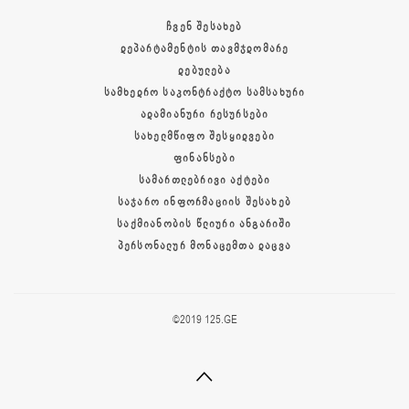
ᲩᲕᲔᲜ ᲨᲔᲡᲐᲮᲔᲑ
ᲓᲔᲞᲐᲠᲢᲐᲛᲔᲜᲢᲘᲡ ᲗᲐᲕᲛᲯᲓᲝᲛᲐᲠᲔ
ᲓᲔᲑᲣᲚᲔᲑᲐ
ᲡᲐᲛᲮᲔᲓᲠᲝ ᲡᲐᲙᲝᲜᲢᲠᲐᲥᲢᲝ ᲡᲐᲛᲡᲐᲮᲣᲠᲘ
ᲐᲓᲐᲛᲘᲐᲜᲣᲠᲘ ᲠᲔᲡᲣᲠᲡᲔᲑᲘ
ᲡᲐᲮᲔᲚᲛᲬᲘᲤᲝ ᲨᲔᲡᲧᲘᲓᲕᲔᲑᲘ
ᲤᲘᲜᲐᲜᲡᲔᲑᲘ
ᲡᲐᲛᲐᲠᲗᲚᲔᲑᲠᲘᲕᲘ ᲐᲥᲢᲔᲑᲘ
ᲡᲐᲯᲐᲠᲝ ᲘᲜᲤᲝᲠᲛᲐᲪᲘᲘᲡ ᲨᲔᲡᲐᲮᲔᲑ
ᲡᲐᲥᲛᲘᲐᲜᲝᲑᲘᲡ ᲬᲚᲘᲣᲠᲘ ᲐᲜᲒᲐᲠᲘᲨᲘ
ᲞᲔᲠᲡᲝᲜᲐᲚᲣᲠ ᲛᲝᲜᲐᲪᲔᲛᲗᲐ ᲓᲐᲪᲕᲐ
©2019 125.GE