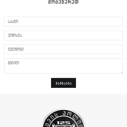
ᲛᲝᲒᲕᲬᲔᲠᲔᲗ
სახელი
ელფოსტა
ტელეფონი
წერილი
ᲒᲐᲒᲖᲐᲕᲜᲐ