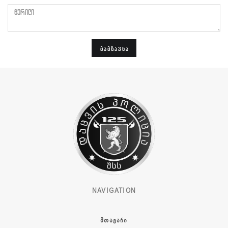
წერილი
ᲒᲐᲒᲖᲐᲕᲜᲐ
NAVIGATION
ᲛᲗᲐᲕᲐᲠᲘ