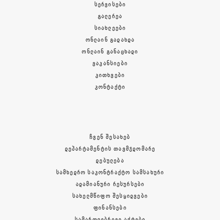
ᲡᲔᲠᲕᲘᲡᲔᲑᲘ
ᲒᲐᲚᲔᲠᲔᲐ
ᲡᲘᲐᲮᲚᲔᲔᲑᲘ
ᲝᲜᲚᲐᲘᲜ ᲒᲐᲓᲐᲮᲓᲐ
ᲝᲜᲚᲐᲘᲜ ᲒᲐᲜᲐᲪᲮᲐᲓᲘ
ᲕᲐᲙᲐᲜᲡᲘᲔᲑᲘ
ᲙᲘᲗᲮᲕᲔᲑᲘ
ᲙᲝᲜᲢᲐᲥᲢᲘ
ᲩᲕᲔᲜ ᲨᲔᲡᲐᲮᲔᲑ
ᲓᲔᲞᲐᲠᲢᲐᲛᲔᲜᲢᲘᲡ ᲗᲐᲕᲛᲯᲓᲝᲛᲐᲠᲔ
ᲓᲔᲑᲣᲚᲔᲑᲐ
ᲡᲐᲛᲮᲔᲓᲠᲝ ᲡᲐᲙᲝᲜᲢᲠᲐᲥᲢᲝ ᲡᲐᲛᲡᲐᲮᲣᲠᲘ
ᲐᲓᲐᲛᲘᲐᲜᲣᲠᲘ ᲠᲔᲡᲣᲠᲡᲔᲑᲘ
ᲡᲐᲮᲔᲚᲛᲬᲘᲤᲝ ᲨᲔᲡᲧᲘᲓᲕᲔᲑᲘ
ᲤᲘᲜᲐᲜᲡᲔᲑᲘ
ᲡᲐᲛᲐᲠᲗᲚᲔᲑᲠᲘᲕᲘ ᲐᲥᲢᲔᲑᲘ