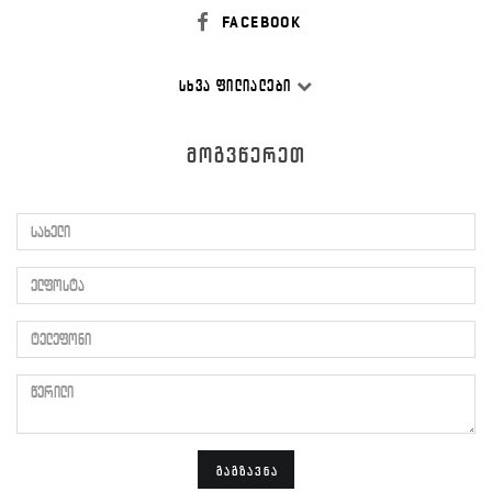
FACEBOOK
ᲡᲮᲕᲐ ᲤᲘᲚᲘᲐᲚᲔᲑᲘ
ᲛᲝᲒᲕᲬᲔᲠᲔᲗ
სახელი
ელფოსტა
ტელეფონი
წერილი
ᲒᲐᲒᲖᲐᲕᲜᲐ