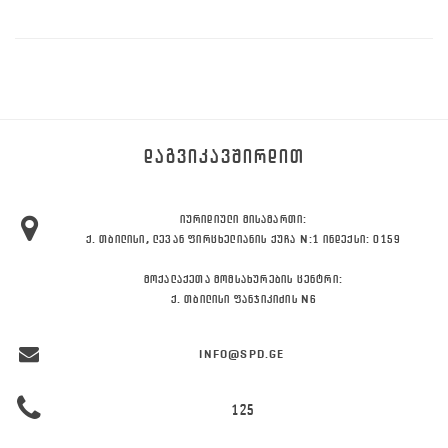
ᲓᲐᲒᲕᲘᲙᲐᲕᲨᲘᲠᲓᲘᲗ
ᲘᲣᲠᲘᲓᲘᲣᲚᲘ ᲛᲘᲡᲐᲛᲐᲠᲗᲘ:
Ქ. ᲗᲑᲘᲚᲘᲡᲘ, ᲚᲔᲕᲐᲜ ᲤᲘᲠᲪᲮᲔᲚᲘᲐᲜᲘᲡ ᲥᲣᲩᲐ N:1 ᲘᲜᲓᲔᲥᲡᲘ: 0159
ᲛᲝᲥᲐᲚᲐᲥᲔᲗᲐ ᲛᲝᲛᲡᲐᲮᲣᲠᲔᲑᲘᲡ ᲪᲔᲜᲢᲠᲘ:
Ქ. ᲗᲑᲘᲚᲘᲡᲘ ᲤᲐᲜᲯᲘᲙᲘᲫᲘᲡ N6
INFO@SPD.GE
125