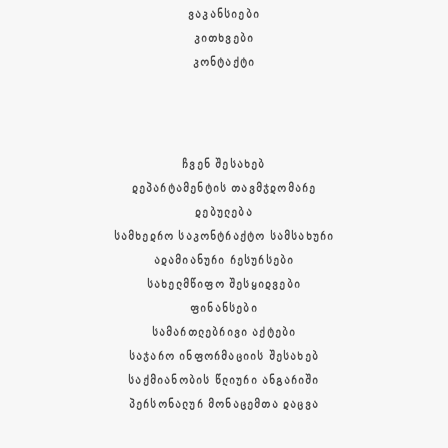
ᲕᲐᲙᲐᲜᲡᲘᲔᲑᲘ
ᲙᲘᲗᲮᲕᲔᲑᲘ
ᲙᲝᲜᲢᲐᲥᲢᲘ
ᲩᲕᲔᲜ ᲨᲔᲡᲐᲮᲔᲑ
ᲓᲔᲞᲐᲠᲢᲐᲛᲔᲜᲢᲘᲡ ᲗᲐᲕᲛᲯᲓᲝᲛᲐᲠᲔ
ᲓᲔᲑᲣᲚᲔᲑᲐ
ᲡᲐᲛᲮᲔᲓᲠᲝ ᲡᲐᲙᲝᲜᲢᲠᲐᲥᲢᲝ ᲡᲐᲛᲡᲐᲮᲣᲠᲘ
ᲐᲓᲐᲛᲘᲐᲜᲣᲠᲘ ᲠᲔᲡᲣᲠᲡᲔᲑᲘ
ᲡᲐᲮᲔᲚᲛᲬᲘᲤᲝ ᲨᲔᲡᲧᲘᲓᲕᲔᲑᲘ
ᲤᲘᲜᲐᲜᲡᲔᲑᲘ
ᲡᲐᲛᲐᲠᲗᲚᲔᲑᲠᲘᲕᲘ ᲐᲥᲢᲔᲑᲘ
ᲡᲐᲯᲐᲠᲝ ᲘᲜᲤᲝᲠᲛᲐᲪᲘᲘᲡ ᲨᲔᲡᲐᲮᲔᲑ
ᲡᲐᲥᲛᲘᲐᲜᲝᲑᲘᲡ ᲬᲚᲘᲣᲠᲘ ᲐᲜᲒᲐᲠᲘᲨᲘ
ᲞᲔᲠᲡᲝᲜᲐᲚᲣᲠ ᲛᲝᲜᲐᲪᲔᲛᲗᲐ ᲓᲐᲪᲕᲐ