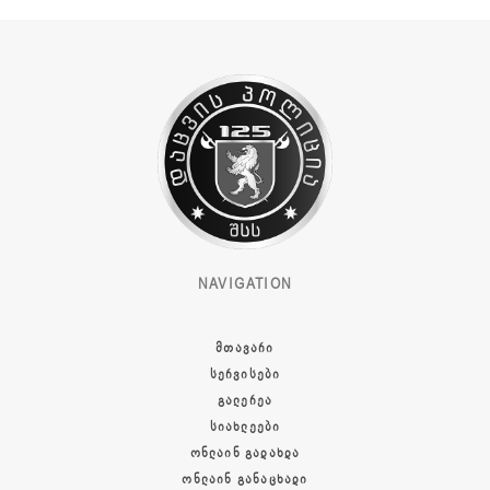
NAVIGATION
ᲛᲗᲐᲕᲐᲠᲘ
ᲡᲔᲠᲕᲘᲡᲔᲑᲘ
ᲒᲐᲚᲔᲠᲔᲐ
ᲡᲘᲐᲮᲚᲔᲔᲑᲘ
ᲝᲜᲚᲐᲘᲜ ᲒᲐᲓᲐᲮᲓᲐ
ᲝᲜᲚᲐᲘᲜ ᲒᲐᲜᲐᲪᲮᲐᲓᲘ