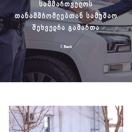
ᲡᲐᲛᲛᲐᲠᲗᲕᲔᲚᲝᲡ
ᲗᲐᲜᲐᲛᲨᲠᲝᲛᲚᲔᲑᲗᲐᲜ ᲡᲐᲛᲣᲨᲐᲝ
ᲨᲔᲮᲕᲔᲓᲠᲐ ᲒᲐᲛᲐᲠᲗᲐ
Back